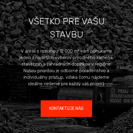
VŠETKO PRE VAŠU
STAVBU
V areáli s rozlohou 12 000 m² vám ponúkame
jeden z najširších výberov prírodného kameňa,
stavebnín a záhradných doplnkov v regióne.
Našou prioritou je odborné poradenstvo a
individuálny prístup, vďaka čomu nájdeme
ideálne riešenie pre každý váš projekt.
KONTAKTUJE NÁS