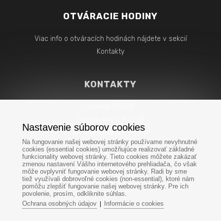
OTVÁRACIE HODINY
Viac info o otváracích hodinách nájdete v sekcií
Kontakty
KONTAKTY
Hlavná 345/2B
Hamuliakovo, 900 43
Nastavenie súborov cookies
Areál pneuservis Molnár
Na fungovanie našej webovej stránky používame nevyhnutné
cookies (essential cookies) umožňujúce realizovať základné
Tel. & Email:
funkcionality webovej stránky. Tieto cookies môžete zakázať
zmenou nastavení Vášho internetového prehliadača, čo však
môže ovplyvniť fungovanie webovej stránky. Radi by sme
+421 918 11 50 11
tiež využívali dobrovoľné cookies (non-essential), ktoré nám
info@stonetrade.sk
pomôžu zlepšiť fungovanie našej webovej stránky. Pre ich
povolenie, prosím, odkliknite súhlas.
Ochrana osobných údajov
Informácie o cookies
|