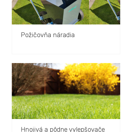
malé stavby aj veľké projekty.
Špičková logistika a Big-Bag
servis:
Ponúkame nielen voľne
Požičovňa náradia
sypaný materiál, ale aj čisté a
praktické balenie v
Big-Bagoch
,
ktoré vám doručíme a vyložíme
pomocou hydraulickej ruky presne
tam, kde ho potrebujete.
Kvalita bez kompromisov:
Naša
ponuka zahŕňa certifikované dunajské
štrky, drvené kamenivo (makadamy)
rôznych frakcií, gabionové systémy a
kvalitnú betonársku oceľ.
Individuálny prístup:
Rozumieme,
Hnojivá a pôdne vylepšovače
že každá stavba je jedinečná. Našim