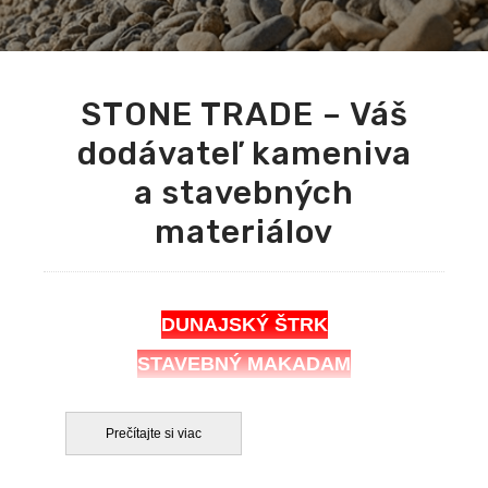
STONE TRADE – Váš
dodávateľ kameniva
a stavebných
materiálov
DUNAJSKÝ ŠTRK
STAVEBNÝ MAKADAM
BETONÁRSKA OCEĽ
Prečítajte si viac
STONE TRADE – Váš