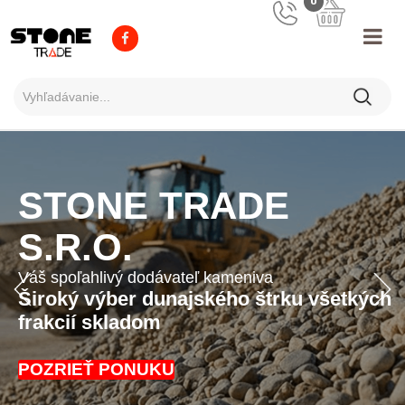
0
STONE TRADE
S.R.O.
Váš spoľahlivý dodávateľ kameniva
Široký výber dunajského štrku všetkých
frakcií skladom
POZRIEŤ PONUKU