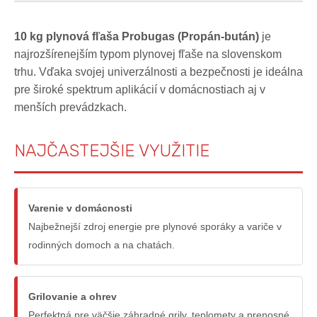
10 kg plynová fľaša Probugas (Propán-bután)
je
najrozšírenejším typom plynovej fľaše na slovenskom
trhu. Vďaka svojej univerzálnosti a bezpečnosti je ideálna
pre široké spektrum aplikácií v domácnostiach aj v
menších prevádzkach.
NAJČASTEJŠIE VYUŽITIE
Varenie v domácnosti
Najbežnejší zdroj energie pre plynové sporáky a variče v
rodinných domoch a na chatách.
Grilovanie a ohrev
Perfektná pre väčšie záhradné grily, teplomety a prenosné