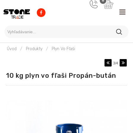
0
/
/
Úvod
Produkty
Plyn Vo Fľaši
3/4
10 kg plyn vo fľaši Propán-bután